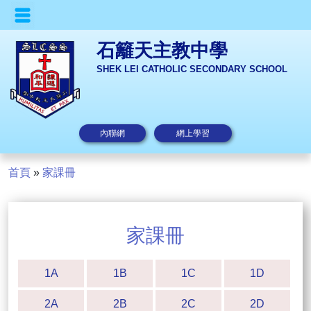
石籬天主教中學
SHEK LEI CATHOLIC SECONDARY SCHOOL
內聯網
網上學習
首頁
»
家課冊
家課冊
1A
1B
1C
1D
2A
2B
2C
2D