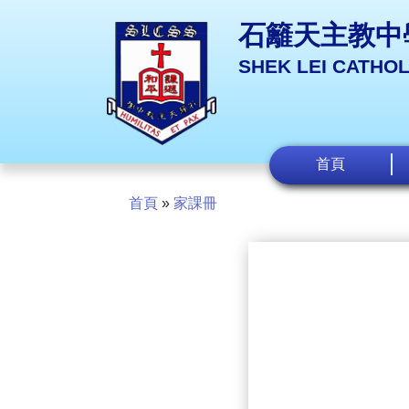
石籬天主教中
SHEK LEI CATHO
首頁
首頁
»
家課冊