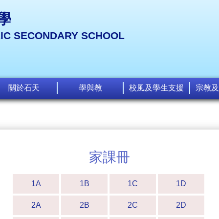
學
LIC SECONDARY SCHOOL
關於石天
學與教
校風及學生支援
宗教及
家課冊
1A
1B
1C
1D
2A
2B
2C
2D