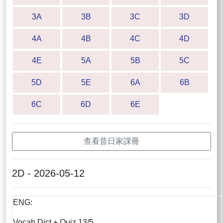
3A
3B
3C
3D
4A
4B
4C
4D
4E
5A
5B
5C
5D
5E
6A
6B
6C
6D
6E
查看昔日家課冊
2D - 2026-05-12
ENG:
Vocab Dict + Quiz 13/5