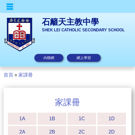
石籬天主教中學
SHEK LEI CATHOLIC SECONDARY SCHOOL
內聯網
網上學習
首頁
»
家課冊
家課冊
1A
1B
1C
1D
2A
2B
2C
2D