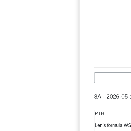
3A - 2026-05-
PTH:
Len's formula W