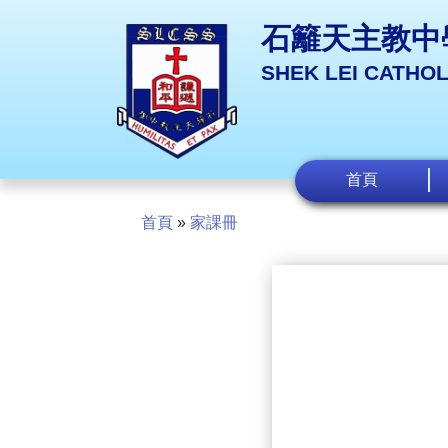
石籬天主教中
SHEK LEI CATHO
首頁
首頁
»
家課冊