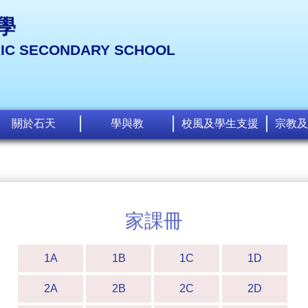
學
LIC SECONDARY SCHOOL
關於石天
學與教
校風及學生支援
宗教及
家課冊
1A
1B
1C
1D
2A
2B
2C
2D