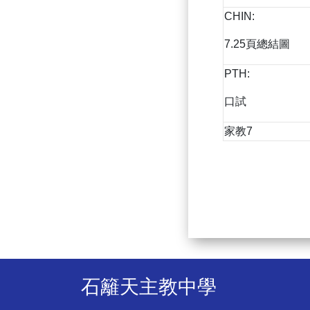
CHIN:
7.25頁總結圖
PTH:
口試
家教7
石籬天主教中學