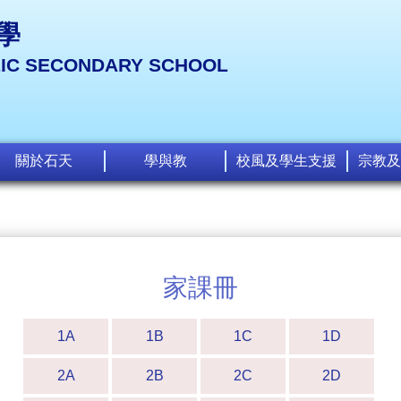
學
LIC SECONDARY SCHOOL
關於石天
學與教
校風及學生支援
宗教及
家課冊
1A
1B
1C
1D
2A
2B
2C
2D