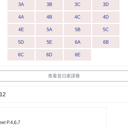
3A
3B
3C
3D
4A
4B
4C
4D
4E
5A
5B
5C
5D
5E
6A
6B
6C
6D
6E
查看昔日家課冊
-12
et P.4,6,7