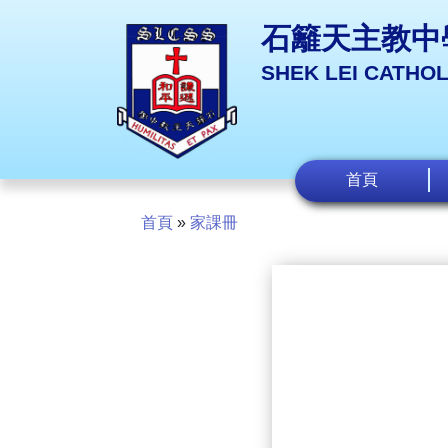
石籬天主教中
SHEK LEI CATHO
首頁
首頁
»
家課冊