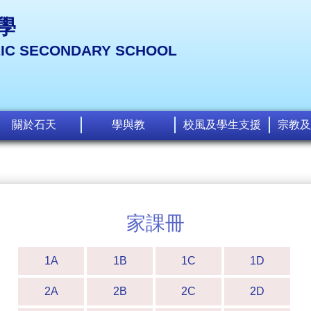
學
LIC SECONDARY SCHOOL
關於石天
學與教
校風及學生支援
宗教及
家課冊
1A
1B
1C
1D
2A
2B
2C
2D