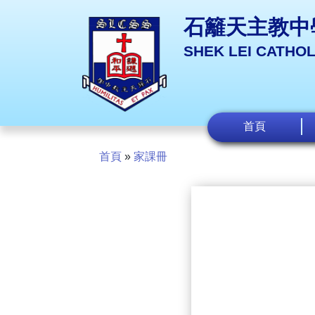
石籬天主教中
SHEK LEI CATHO
首頁
首頁
»
家課冊