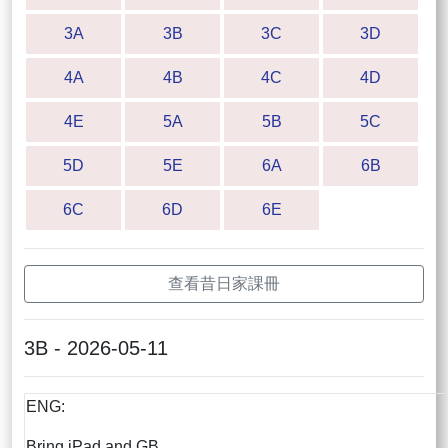
3A
3B
3C
3D
4A
4B
4C
4D
4E
5A
5B
5C
5D
5E
6A
6B
6C
6D
6E
查看昔日家課冊
3B - 2026-05-11
ENG:
Bring iPad and GB