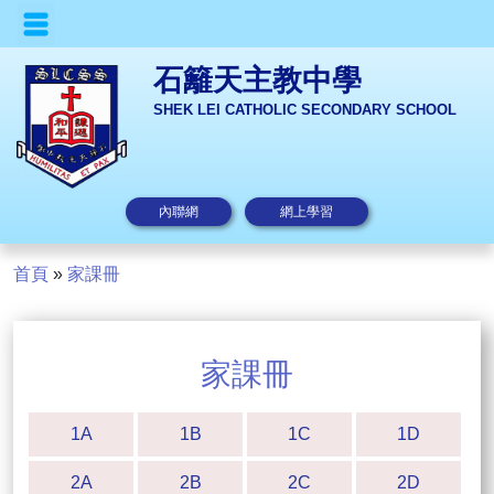
石籬天主教中學
SHEK LEI CATHOLIC SECONDARY SCHOOL
內聯網
網上學習
首頁
»
家課冊
家課冊
1A
1B
1C
1D
2A
2B
2C
2D