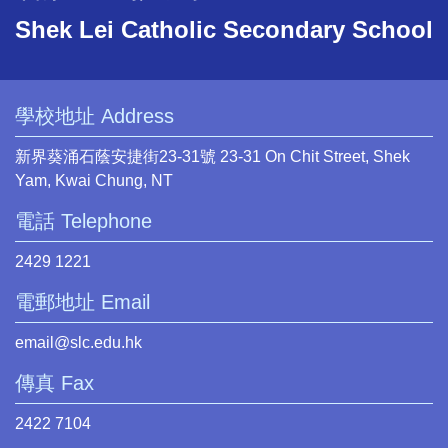
Shek Lei Catholic Secondary School
學校地址 Address
新界葵涌石蔭安捷街23-31號 23-31 On Chit Street, Shek
Yam, Kwai Chung, NT
電話 Telephone
2429 1221
電郵地址 Email
email@slc.edu.hk
傳真 Fax
2422 7104