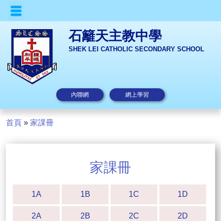
石籬天主教中學
SHEK LEI CATHOLIC SECONDARY SCHOOL
內聯網
網上學習
首頁
»
家課冊
家課冊
1A
1B
1C
1D
2A
2B
2C
2D