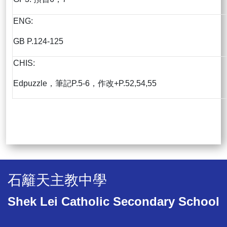
ENG:
GB P.124-125
CHIS:
Edpuzzle，筆記P.5-6，作改+P.52,54,55
石籬天主教中學
Shek Lei Catholic Secondary School