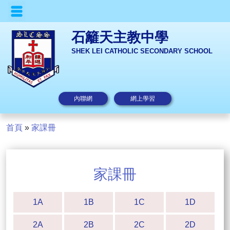
石籬天主教中學
SHEK LEI CATHOLIC SECONDARY SCHOOL
內聯網
網上學習
首頁
»
家課冊
家課冊
1A
1B
1C
1D
2A
2B
2C
2D