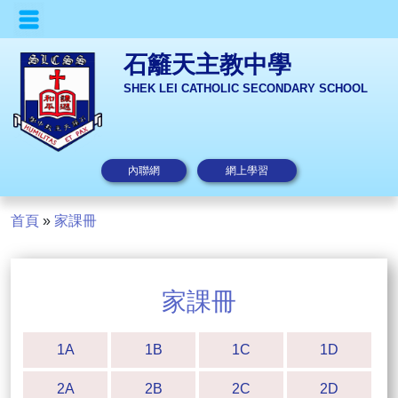
石籬天主教中學
SHEK LEI CATHOLIC SECONDARY SCHOOL
內聯網
網上學習
首頁
»
家課冊
家課冊
1A
1B
1C
1D
2A
2B
2C
2D