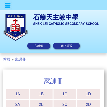
石籬天主教中學
SHEK LEI CATHOLIC SECONDARY SCHOOL
內聯網
網上學習
首頁
»
家課冊
家課冊
1A
1B
1C
1D
2A
2B
2C
2D