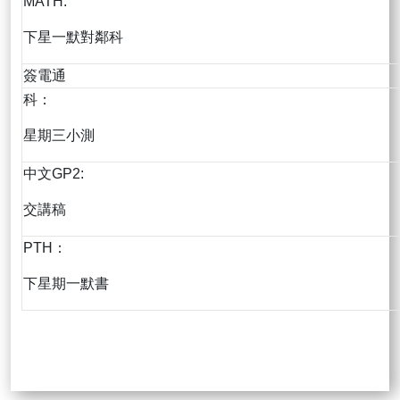
MATH:
下星一默對鄰科
簽電通
科：
星期三小測
中文GP2:
交講稿
PTH：
下星期一默書