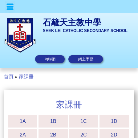
石籬天主教中學
SHEK LEI CATHOLIC SECONDARY SCHOOL
內聯網
網上學習
首頁
»
家課冊
家課冊
1A
1B
1C
1D
2A
2B
2C
2D