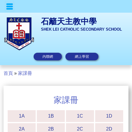
石籬天主教中學
SHEK LEI CATHOLIC SECONDARY SCHOOL
內聯網
網上學習
首頁
»
家課冊
家課冊
1A
1B
1C
1D
2A
2B
2C
2D