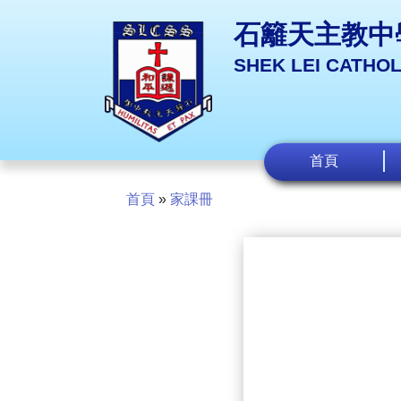
石籬天主教中
SHEK LEI CATHO
首頁
首頁
»
家課冊