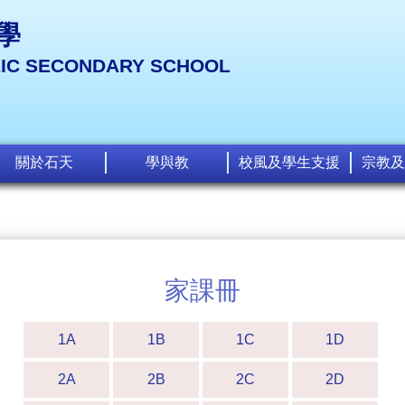
學
LIC SECONDARY SCHOOL
關於石天
學與教
校風及學生支援
宗教及
家課冊
1A
1B
1C
1D
2A
2B
2C
2D