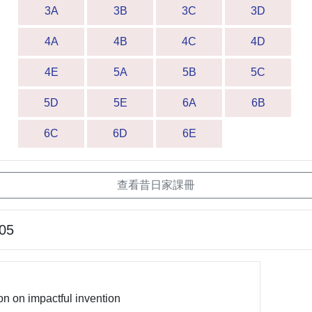
3A
3B
3C
3D
4A
4B
4C
4D
4E
5A
5B
5C
5D
5E
6A
6B
6C
6D
6E
查看昔日家課冊
-05
n on impactful invention