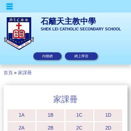
石籬天主教中學
SHEK LEI CATHOLIC SECONDARY SCHOOL
內聯網
網上學習
首頁
»
家課冊
家課冊
1A
1B
1C
1D
2A
2B
2C
2D