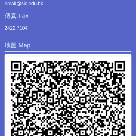
email@slc.edu.hk
傳真 Fax
2422 7104
地圖 Map