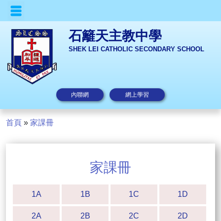
石籬天主教中學
SHEK LEI CATHOLIC SECONDARY SCHOOL
內聯網
網上學習
首頁
»
家課冊
家課冊
1A
1B
1C
1D
2A
2B
2C
2D