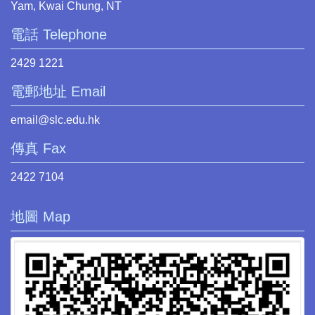
Yam, Kwai Chung, NT
電話 Telephone
2429 1221
電郵地址 Email
email@slc.edu.hk
傳真 Fax
2422 7104
地圖 Map