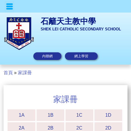
石籬天主教中學
SHEK LEI CATHOLIC SECONDARY SCHOOL
內聯網
網上學習
首頁
»
家課冊
家課冊
1A
1B
1C
1D
2A
2B
2C
2D