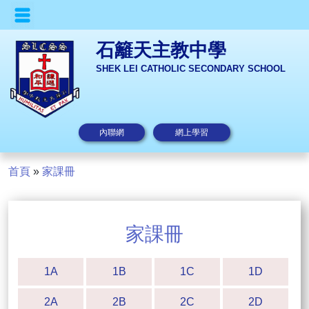
石籬天主教中學
SHEK LEI CATHOLIC SECONDARY SCHOOL
內聯網
網上學習
首頁
»
家課冊
家課冊
1A
1B
1C
1D
2A
2B
2C
2D