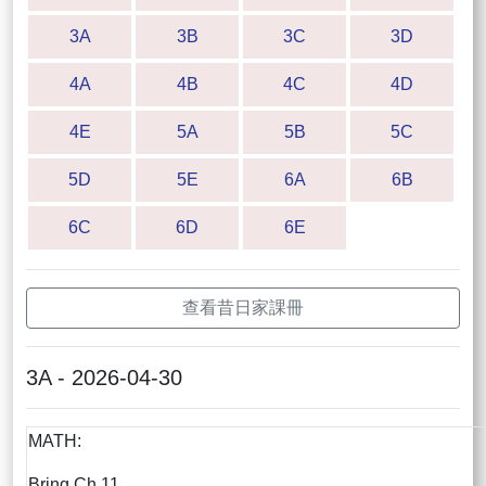
3A
3B
3C
3D
4A
4B
4C
4D
4E
5A
5B
5C
5D
5E
6A
6B
6C
6D
6E
查看昔日家課冊
3A - 2026-04-30
MATH:
Bring Ch.11