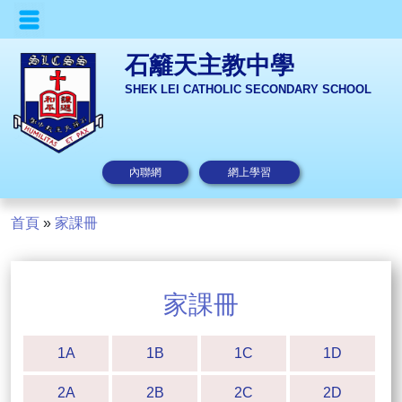
石籬天主教中學
SHEK LEI CATHOLIC SECONDARY SCHOOL
內聯網
網上學習
首頁
»
家課冊
家課冊
1A
1B
1C
1D
2A
2B
2C
2D