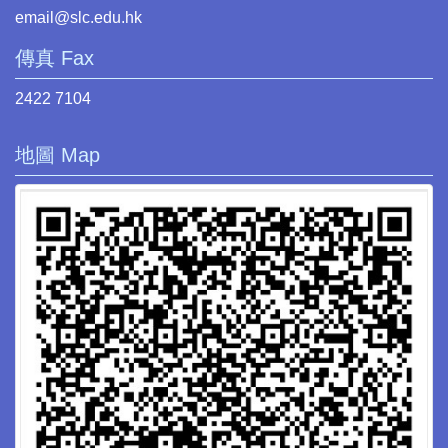
email@slc.edu.hk
傳真 Fax
2422 7104
地圖 Map