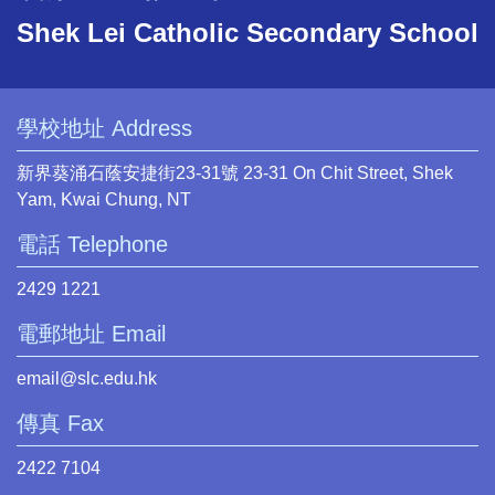
Shek Lei Catholic Secondary School
學校地址 Address
新界葵涌石蔭安捷街23-31號 23-31 On Chit Street, Shek
Yam, Kwai Chung, NT
電話 Telephone
2429 1221
電郵地址 Email
email@slc.edu.hk
傳真 Fax
2422 7104