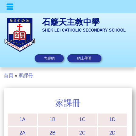
石籬天主教中學
SHEK LEI CATHOLIC SECONDARY SCHOOL
內聯網
網上學習
首頁
»
家課冊
家課冊
1A
1B
1C
1D
2A
2B
2C
2D