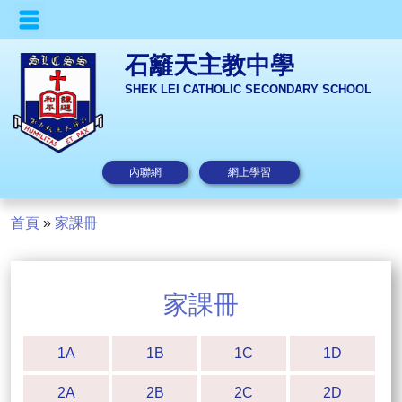
石籬天主教中學
SHEK LEI CATHOLIC SECONDARY SCHOOL
內聯網
網上學習
首頁
»
家課冊
家課冊
1A
1B
1C
1D
2A
2B
2C
2D