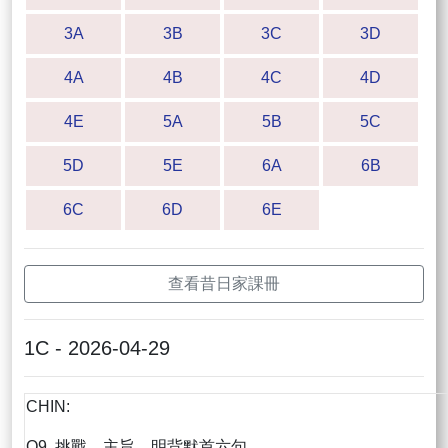
3A
3B
3C
3D
4A
4B
4C
4D
4E
5A
5B
5C
5D
5E
6A
6B
6C
6D
6E
查看昔日家課冊
1C - 2026-04-29
CHIN:
Q9, 挑戰，主旨，明背默首六句