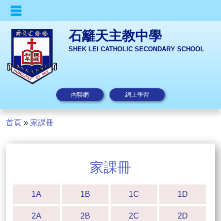
石籬天主教中學
SHEK LEI CATHOLIC SECONDARY SCHOOL
內聯網
網上學習
首頁
»
家課冊
家課冊
1A
1B
1C
1D
2A
2B
2C
2D