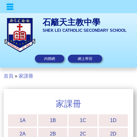
石籬天主教中學
SHEK LEI CATHOLIC SECONDARY SCHOOL
內聯網
網上學習
首頁
»
家課冊
家課冊
1A
1B
1C
1D
2A
2B
2C
2D