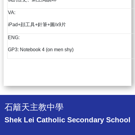
VA:
iPad+顔工具+針筆+圖/x9片
ENG:
GP3: Notebook 4 (on men shy)
石籬天主教中學
Shek Lei Catholic Secondary School