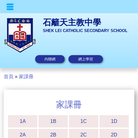
石籬天主教中學
SHEK LEI CATHOLIC SECONDARY SCHOOL
內聯網
網上學習
首頁
»
家課冊
家課冊
1A
1B
1C
1D
2A
2B
2C
2D