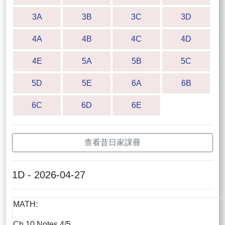
3A
3B
3C
3D
4A
4B
4C
4D
4E
5A
5B
5C
5D
5E
6A
6B
6C
6D
6E
查看昔日家課冊
1D - 2026-04-27
MATH:
Ch.10 Notes 4/5