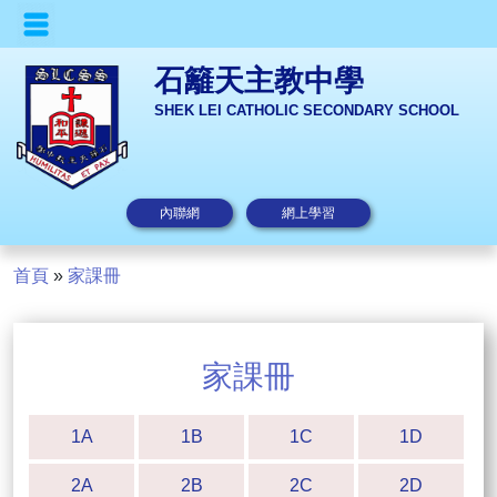
石籬天主教中學
SHEK LEI CATHOLIC SECONDARY SCHOOL
內聯網
網上學習
首頁
»
家課冊
家課冊
1A
1B
1C
1D
2A
2B
2C
2D