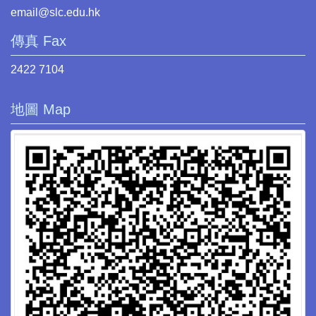
email@slc.edu.hk
傳真 Fax
2422 7104
地圖 Map