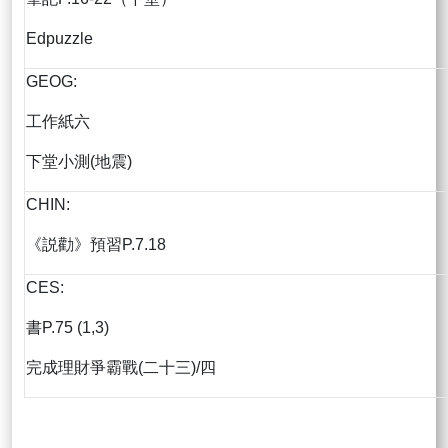
Edpuzzle
GEOG:
工作紙六
下堂小測(地震)
CHIN:
《説勸》預習P.7.18
CES:
書P.75 (1,3)
完成理財爭霸戰(二十三)/四