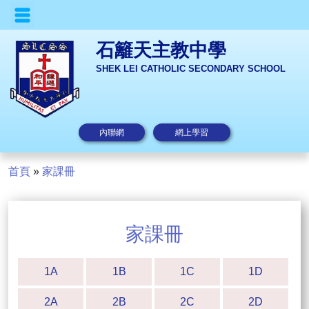
石籬天主教中學
SHEK LEI CATHOLIC SECONDARY SCHOOL
內聯網
網上學習
首頁
»
家課冊
家課冊
1A
1B
1C
1D
2A
2B
2C
2D