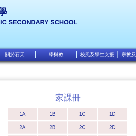
學
LIC SECONDARY SCHOOL
關於石天
學與教
校風及學生支援
宗教及
家課冊
1A
1B
1C
1D
2A
2B
2C
2D