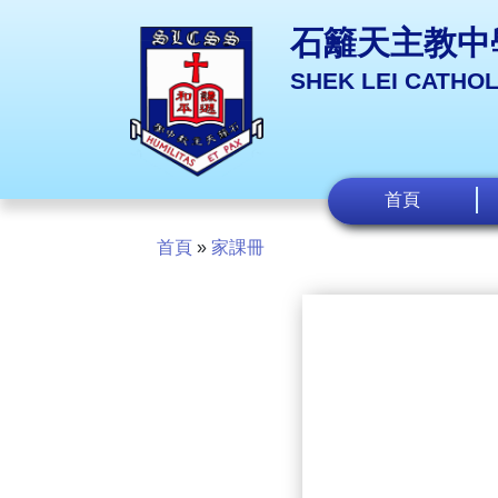
石籬天主教中
SHEK LEI CATHO
首頁
首頁
»
家課冊