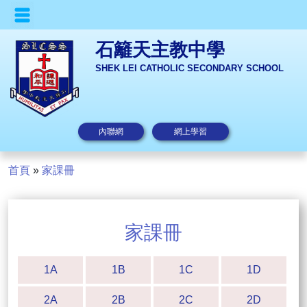
石籬天主教中學
SHEK LEI CATHOLIC SECONDARY SCHOOL
內聯網
網上學習
首頁
»
家課冊
家課冊
1A
1B
1C
1D
2A
2B
2C
2D