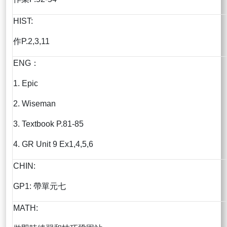
HIST:
作P.2,3,11
ENG：
1. Epic
2. Wiseman
3. Textbook P.81-85
4. GR Unit 9 Ex1,4,5,6
CHIN:
GP1: 帶單元七
MATH: