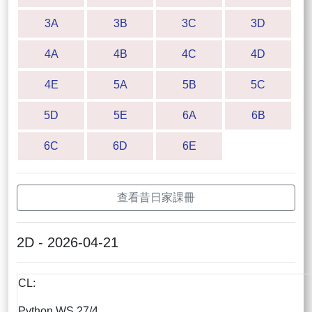
3A
3B
3C
3D
4A
4B
4C
4D
4E
5A
5B
5C
5D
5E
6A
6B
6C
6D
6E
查看昔日家課冊
2D - 2026-04-21
CL:
Python WS 27/4