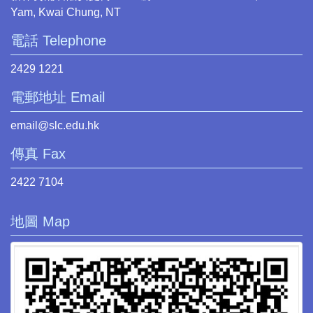
Yam, Kwai Chung, NT
電話 Telephone
2429 1221
電郵地址 Email
email@slc.edu.hk
傳真 Fax
2422 7104
地圖 Map