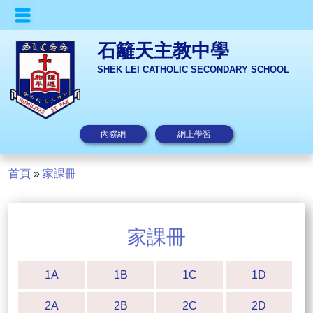
石籬天主教中學
SHEK LEI CATHOLIC SECONDARY SCHOOL
內聯網
網上學習
首頁
»
家課冊
家課冊
1A
1B
1C
1D
2A
2B
2C
2D