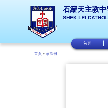
石籬天主教中
SHEK LEI CATHO
首頁
首頁
»
家課冊