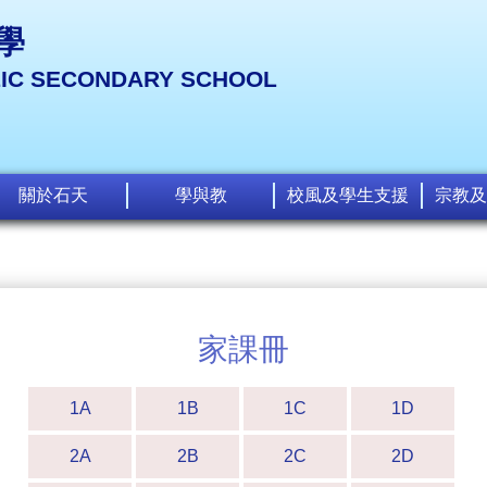
學
LIC SECONDARY SCHOOL
關於石天
學與教
校風及學生支援
宗教及
家課冊
1A
1B
1C
1D
2A
2B
2C
2D