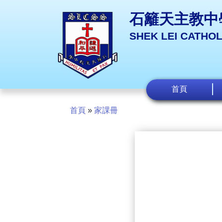
石籬天主教中
SHEK LEI CATHO
首頁
首頁
»
家課冊