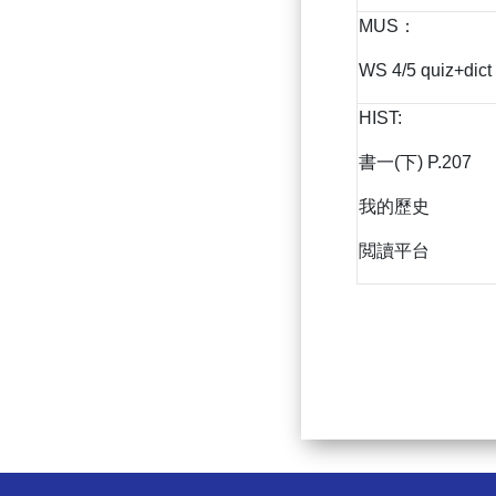
MUS：
WS 4/5 quiz+dict
HIST:
書一(下) P.207
我的歷史
閲讀平台