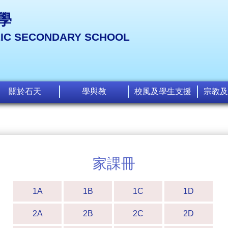
學
LIC SECONDARY SCHOOL
關於石天
學與教
校風及學生支援
宗教及
家課冊
1A
1B
1C
1D
2A
2B
2C
2D