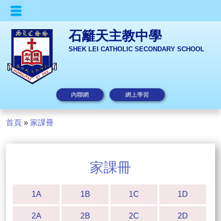
石籬天主教中學
SHEK LEI CATHOLIC SECONDARY SCHOOL
內聯網
網上學習
首頁
»
家課冊
家課冊
1A
1B
1C
1D
2A
2B
2C
2D