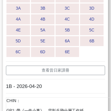
3A
3B
3C
3D
4A
4B
4C
4D
4E
5A
5B
5C
5D
5E
6A
6B
6C
6D
6E
查看昔日家課冊
1B - 2026-04-20
CHIN：
GP1: 帶《一件小事》、背影岳飛分層工作紙