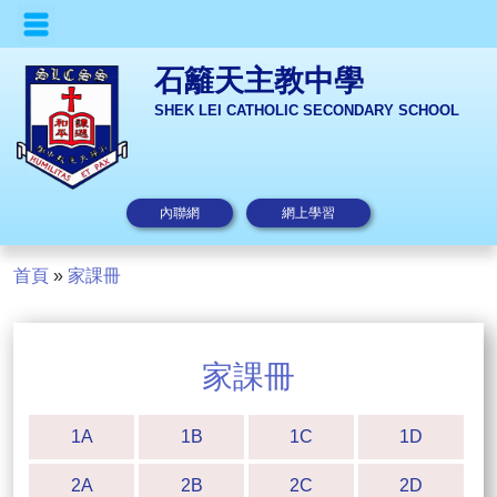
石籬天主教中學
SHEK LEI CATHOLIC SECONDARY SCHOOL
內聯網
網上學習
首頁
»
家課冊
家課冊
1A
1B
1C
1D
2A
2B
2C
2D