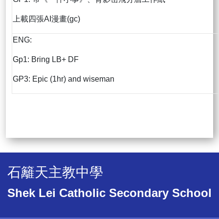
上載四張AI漫畫(gc)
ENG:
Gp1: Bring LB+ DF
GP3: Epic (1hr) and wiseman
石籬天主教中學
Shek Lei Catholic Secondary School