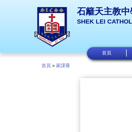
石籬天主教中
SHEK LEI CATHO
首頁
首頁
»
家課冊