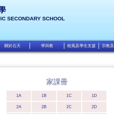
學
LIC SECONDARY SCHOOL
關於石天
學與教
校風及學生支援
宗教及
家課冊
1A
1B
1C
1D
2A
2B
2C
2D