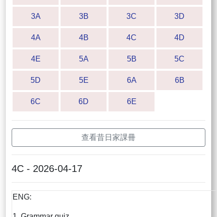
3A
3B
3C
3D
4A
4B
4C
4D
4E
5A
5B
5C
5D
5E
6A
6B
6C
6D
6E
查看昔日家課冊
4C - 2026-04-17
ENG:
1. Grammar quiz