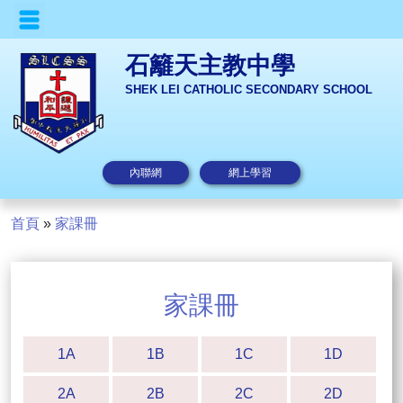
石籬天主教中學
SHEK LEI CATHOLIC SECONDARY SCHOOL
內聯網
網上學習
首頁
»
家課冊
家課冊
1A
1B
1C
1D
2A
2B
2C
2D