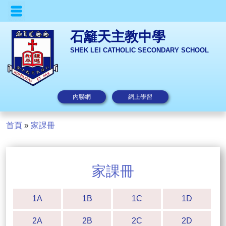
石籬天主教中學
SHEK LEI CATHOLIC SECONDARY SCHOOL
內聯網
網上學習
首頁
»
家課冊
家課冊
1A
1B
1C
1D
2A
2B
2C
2D