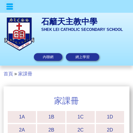
石籬天主教中學
SHEK LEI CATHOLIC SECONDARY SCHOOL
內聯網
網上學習
首頁
»
家課冊
家課冊
1A
1B
1C
1D
2A
2B
2C
2D