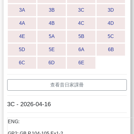
3A
3B
3C
3D
4A
4B
4C
4D
4E
5A
5B
5C
5D
5E
6A
6B
6C
6D
6E
查看昔日家課冊
3C - 2026-04-16
ENG:
GP2: GB P.104-105 Ex1-2