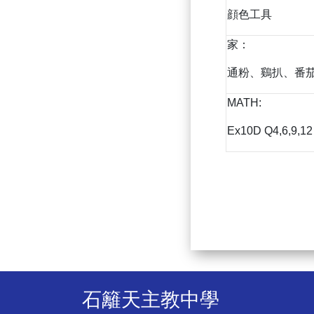
顔色工具
家：
通粉、鷄扒、番
MATH:
Ex10D Q4,6,9,12
石籬天主教中學