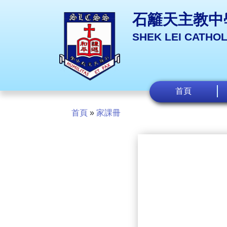
石籬天主教中
SHEK LEI CATHO
首頁
首頁
»
家課冊