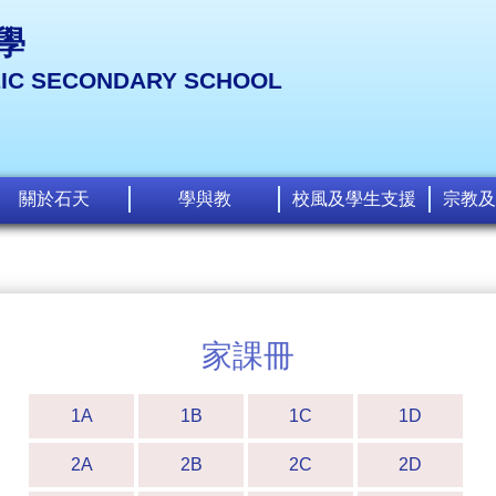
學
LIC SECONDARY SCHOOL
關於石天
學與教
校風及學生支援
宗教及
家課冊
1A
1B
1C
1D
2A
2B
2C
2D