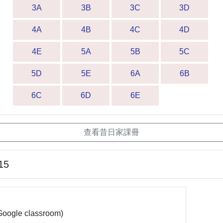
3A
3B
3C
3D
4A
4B
4C
4D
4E
5A
5B
5C
5D
5E
6A
6B
6C
6D
6E
查看昔日家課冊
15
le classroom)