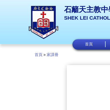
石籬天主教中
SHEK LEI CATHO
首頁
首頁
»
家課冊