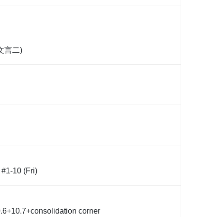
文言二)
 #1-10 (Fri)
0.6+10.7+consolidation corner