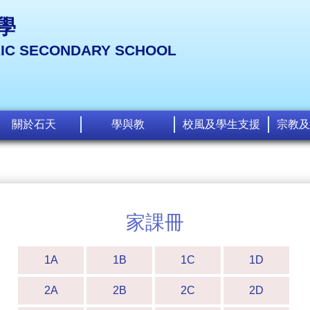
學
LIC SECONDARY SCHOOL
關於石天
學與教
校風及學生支援
宗教及
家課冊
1A
1B
1C
1D
2A
2B
2C
2D