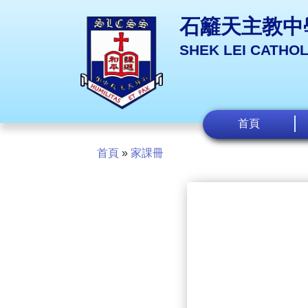
石籬天主教中
SHEK LEI CATHO
首頁
首頁
»
家課冊