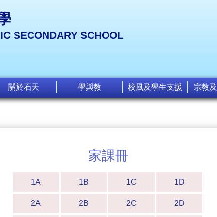
學
LIC SECONDARY SCHOOL
關於石天
學與教
校風及學生支援
宗教及
家課冊
1A
1B
1C
1D
2A
2B
2C
2D