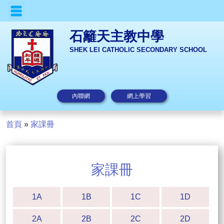
石籬天主教中學
SHEK LEI CATHOLIC SECONDARY SCHOOL
內聯網
網上學習
首頁
»
家課冊
家課冊
1A
1B
1C
1D
2A
2B
2C
2D