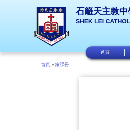
石籬天主教中
SHEK LEI CATHO
首頁
首頁
»
家課冊