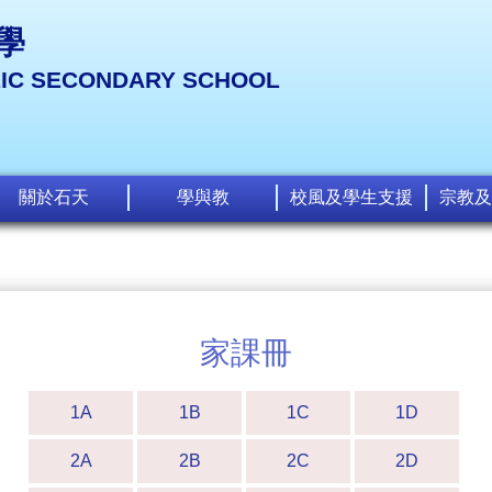
學
LIC SECONDARY SCHOOL
關於石天
學與教
校風及學生支援
宗教及
家課冊
1A
1B
1C
1D
2A
2B
2C
2D