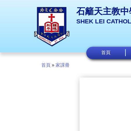
石籬天主教中
SHEK LEI CATHO
首頁
首頁
»
家課冊