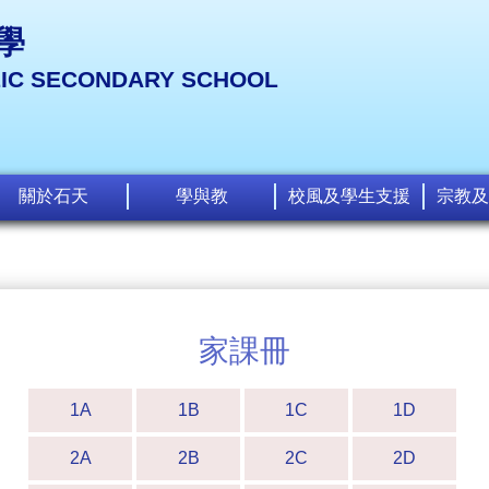
學
LIC SECONDARY SCHOOL
關於石天
學與教
校風及學生支援
宗教及
家課冊
1A
1B
1C
1D
2A
2B
2C
2D