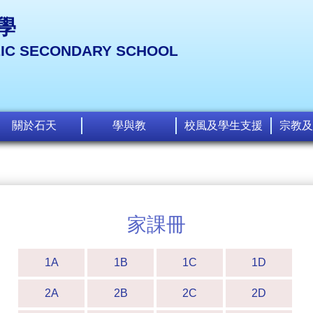
學
LIC SECONDARY SCHOOL
關於石天
學與教
校風及學生支援
宗教及
家課冊
1A
1B
1C
1D
2A
2B
2C
2D