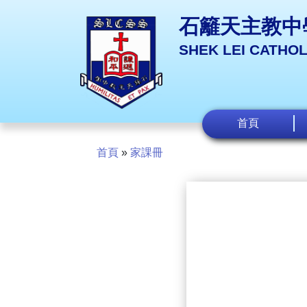
石籬天主教中
SHEK LEI CATHO
首頁
首頁
»
家課冊