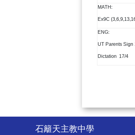
MATH:
Ex9C (3,6,9,13,1
ENG:
UT Parents Sign 
Dictation 17/4
石籬天主教中學