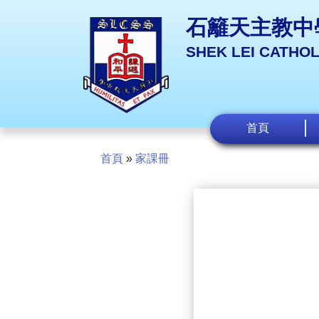
石籬天主教中
SHEK LEI CATHO
首頁
首頁
»
家課冊