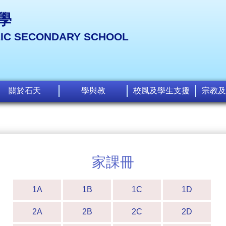
學
LIC SECONDARY SCHOOL
關於石天
學與教
校風及學生支援
宗教及
家課冊
1A
1B
1C
1D
2A
2B
2C
2D