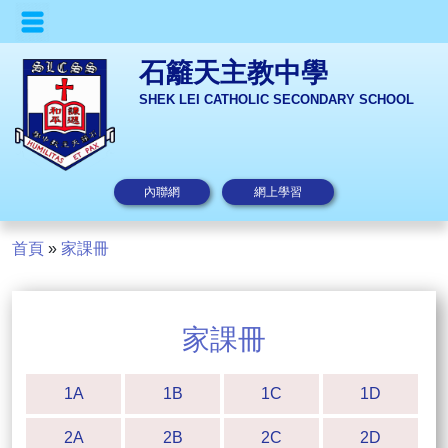
石籬天主教中學
SHEK LEI CATHOLIC SECONDARY SCHOOL
內聯網
網上學習
首頁
»
家課冊
家課冊
1A
1B
1C
1D
2A
2B
2C
2D