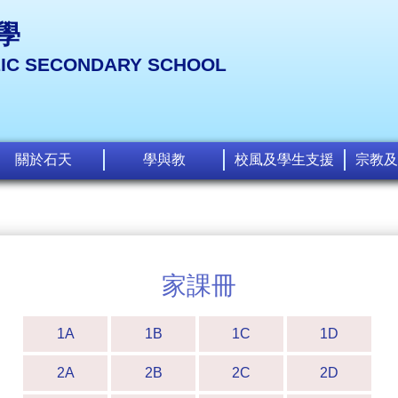
學
LIC SECONDARY SCHOOL
關於石天
學與教
校風及學生支援
宗教及
家課冊
1A
1B
1C
1D
2A
2B
2C
2D