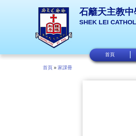
石籬天主教中
SHEK LEI CATHO
首頁
首頁
»
家課冊