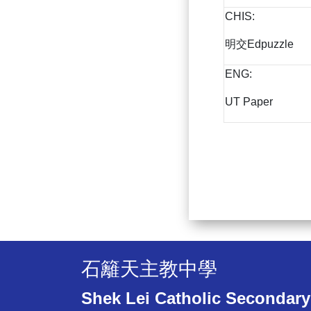
CHIS:
明交Edpuzzle
ENG:
UT Paper
石籬天主教中學
Shek Lei Catholic Secondary