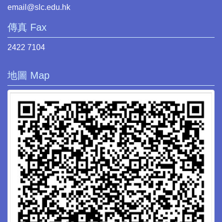
email@slc.edu.hk
傳真 Fax
2422 7104
地圖 Map