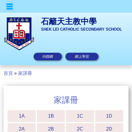
石籬天主教中學
SHEK LEI CATHOLIC SECONDARY SCHOOL
內聯網
網上學習
首頁
»
家課冊
家課冊
1A
1B
1C
1D
2A
2B
2C
2D