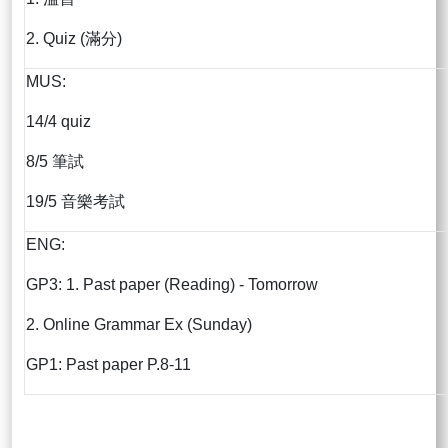
2. Quiz (滿分)
MUS:
14/4 quiz
8/5 筆試
19/5 音樂考試
ENG:
GP3: 1. Past paper (Reading) - Tomorrow
2. Online Grammar Ex (Sunday)
GP1: Past paper P.8-11