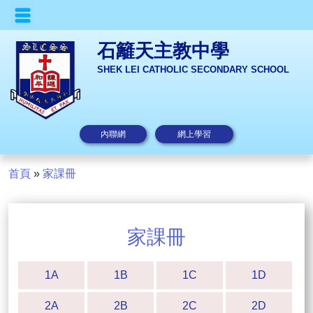
石籬天主教中學
SHEK LEI CATHOLIC SECONDARY SCHOOL
內聯網
網上學習
首頁
»
家課冊
家課冊
1A
1B
1C
1D
2A
2B
2C
2D