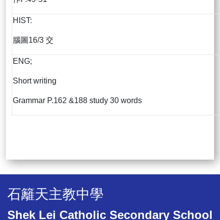
HIST:
腦圖16/3 交
ENG;
Short writing
Grammar P.162 &188 study 30 words
石籬天主教中學
Shek Lei Catholic Secondary School