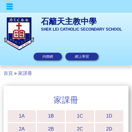
石籬天主教中學
SHEK LEI CATHOLIC SECONDARY SCHOOL
內聯網
網上學習
首頁
»
家課冊
家課冊
1A
1B
1C
1D
2A
2B
2C
2D